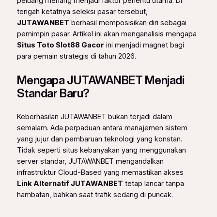
peluang menang menjadi faktor penentu utama. Di
tengah ketatnya seleksi pasar tersebut,
JUTAWANBET
berhasil memposisikan diri sebagai
pemimpin pasar. Artikel ini akan menganalisis mengapa
Situs Toto Slot88 Gacor
ini menjadi magnet bagi
para pemain strategis di tahun 2026.
Mengapa JUTAWANBET Menjadi
Standar Baru?
Keberhasilan JUTAWANBET bukan terjadi dalam
semalam. Ada perpaduan antara manajemen sistem
yang jujur dan pembaruan teknologi yang konstan.
Tidak seperti situs kebanyakan yang menggunakan
server standar, JUTAWANBET mengandalkan
infrastruktur
Cloud-Based
yang memastikan akses
Link Alternatif JUTAWANBET
tetap lancar tanpa
hambatan, bahkan saat trafik sedang di puncak.