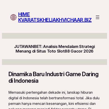
Skip
to
HIME
content
KVARATSKHELIAKHVICHAAR.BIZ
JUTAWANBET: Analisis Mendalam Strategi
Menang di Situs Toto Slot88 Gacor 2026
Dinamika Baru Industri Game Daring
di Indonesia
Memasuki pertengahan dekade ini, lanskap hiburan
digital di Indonesia telah bertransformasi total. Jika dulu
pemain hanya mencari kesenangan, kini efisiensi dan