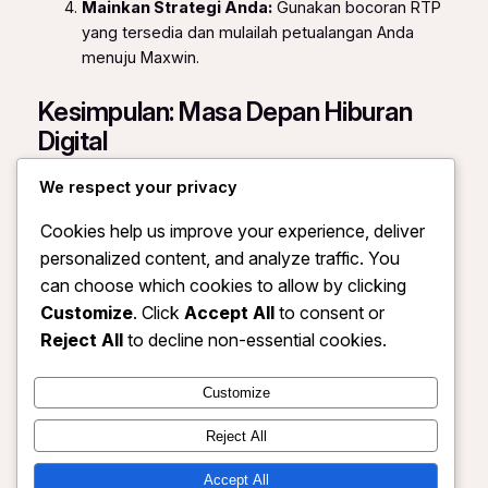
Mainkan Strategi Anda:
Gunakan bocoran RTP
yang tersedia dan mulailah petualangan Anda
menuju Maxwin.
Kesimpulan: Masa Depan Hiburan
Digital
We respect your privacy
JUTAWANBET
telah membuktikan bahwa dengan
mengutamakan kualitas, keamanan, dan kejujuran,
Cookies help us improve your experience, deliver
sebuah platform bisa bertahan dan terus berkembang.
personalized content, and analyze traffic. You
Di tahun 2026 ini, JUTAWANBET tetap menjadi pilihan
can choose which cookies to allow by clicking
terbaik bagi siapa saja yang menginginkan situs toto
Customize
. Click
Accept All
to consent or
slot yang benar-benar bisa diandalkan.
Reject All
to decline non-essential cookies.
Customize
Instagram
Facebook
X
Reject All
HIME kvaratskheliakhvichaar.biz
Accept All